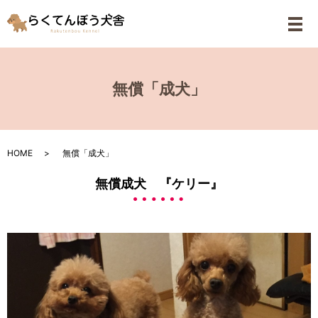
メ
無償「成犬」
HOME
無償「成犬」
無償成犬 『ケリー』