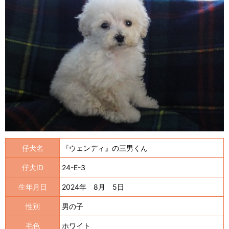
仔犬名
『ウェンディ』の三男くん
仔犬ID
24-E-3
生年月日
2024年 8月 5日
性別
男の子
毛色
ホワイト