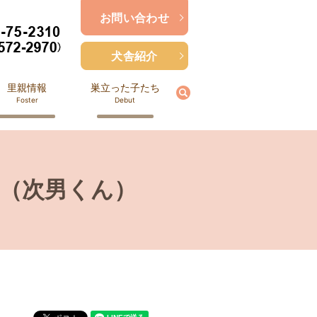
お問い合わせ
犬舎紹介
里親情報
巣立った子たち
search
Foster
Debut
 （次男くん）