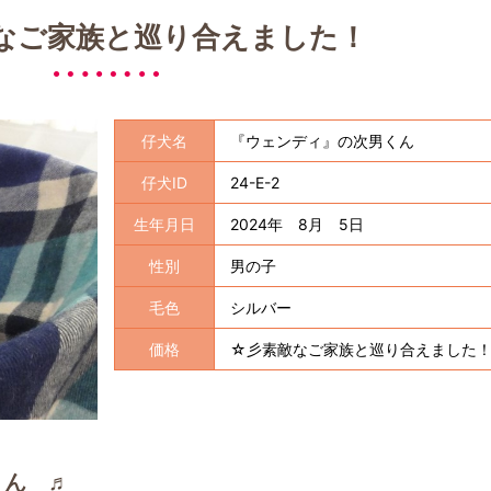
なご家族と巡り合えました！
仔犬名
『ウェンディ』の次男くん
仔犬ID
24-E-2
生年月日
2024年 8月 5日
性別
男の子
毛色
シルバー
価格
☆彡素敵なご家族と巡り合えました
くん ♬