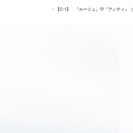
【C-1】 『ルージュ』♡『アンディ』