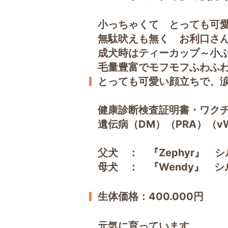
小っちゃくて とっても可
無駄吠えも無く お利口さ
成犬時はティーカップ～小
毛量豊富でモフモフふわふ
とっても可愛い顔立ちで、
健康診断検査証明書・ワク
遺伝病（DM）（PRA）（v
父犬 ： 『Zephyr』 
母犬 ： 『Wendy』 シ
生体価格：400.000円
元気に育っています。