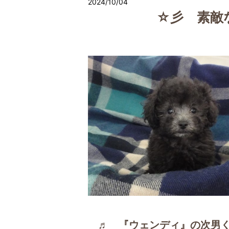
2024/10/04
☆彡 素敵
♬ 『ウェンディ』の次男