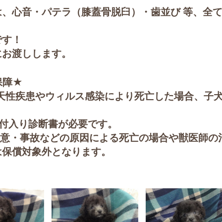
、心音・パテラ（膝蓋骨脱臼）・歯並び 等、全
です！
にお渡しします。
保障★
天性疾患やウィルス感染により死亡した場合、子
。
日付入り診断書が必要です。
故意・事故などの原因による死亡の場合や獣医師の
は保償対象外となります。