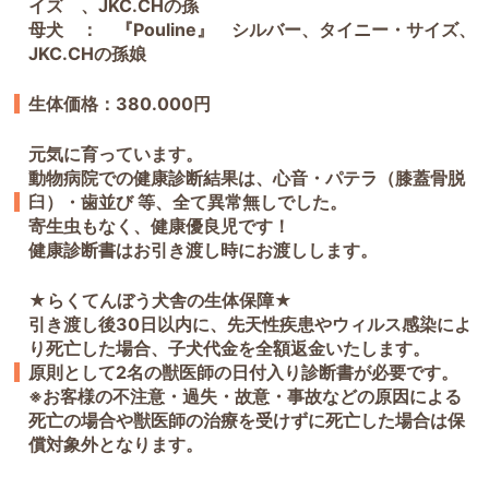
イズ 、JKC.CHの孫
母犬 ： 『Pouline』 シルバー、タイニー・サイズ、
JKC.CHの孫娘
生体価格：380.000円
元気に育っています。
動物病院での健康診断結果は、心音・パテラ（膝蓋骨脱
臼）・歯並び 等、全て異常無しでした。
寄生虫もなく、健康優良児です！
健康診断書はお引き渡し時にお渡しします。
★らくてんぼう犬舎の生体保障★
引き渡し後30日以内に、先天性疾患やウィルス感染によ
り死亡した場合、子犬代金を全額返金いたします。
原則として2名の獣医師の日付入り診断書が必要です。
※お客様の不注意・過失・故意・事故などの原因による
死亡の場合や獣医師の治療を受けずに死亡した場合は保
償対象外となります。