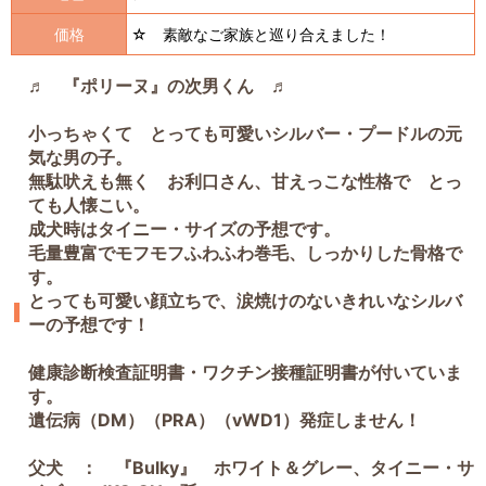
価格
☆ 素敵なご家族と巡り合えました！
♬ 『ポリーヌ』の次男くん ♬
小っちゃくて とっても可愛いシルバー・プードルの元
気な男の子。
無駄吠えも無く お利口さん、甘えっこな性格で とっ
ても人懐こい。
成犬時はタイニー・サイズの予想です。
毛量豊富でモフモフふわふわ巻毛、しっかりした骨格で
す。
とっても可愛い顔立ちで、涙焼けのないきれいなシルバ
ーの予想です！
健康診断検査証明書・ワクチン接種証明書が付いていま
す。
遺伝病（DM）（PRA）（vWD1）発症しません！
父犬 ： 『Bulky』 ホワイト＆グレー、タイニー・サ