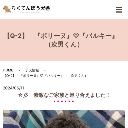
メ
【Q-2】 『ポリーヌ』♡『バルキー』
（次男くん）
HOME
子犬情報
【Q-2】 『ポリーヌ』♡『バルキー』 （次男くん）
2024/06/11
☆彡 素敵なご家族と巡り合えました！