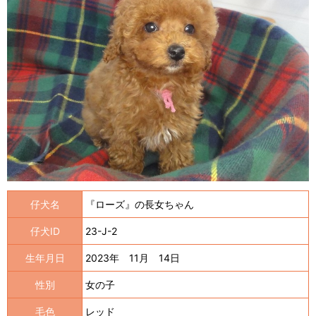
仔犬名
『ローズ』の長女ちゃん
仔犬ID
23-J-2
生年月日
2023年 11月 14日
性別
女の子
毛色
レッド