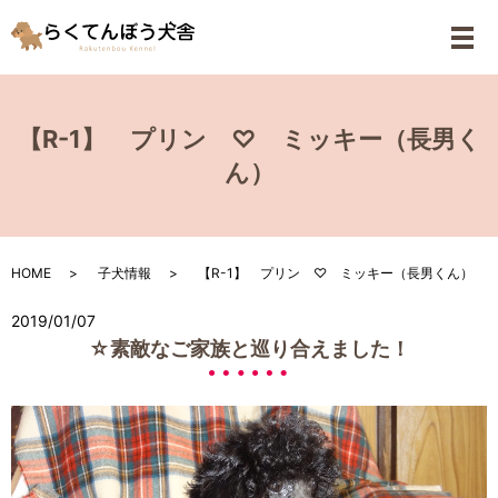
メ
【R-1】 プリン ♡ ミッキー（長男く
ん）
HOME
子犬情報
【R-1】 プリン ♡ ミッキー（長男くん）
2019/01/07
☆素敵なご家族と巡り合えました！