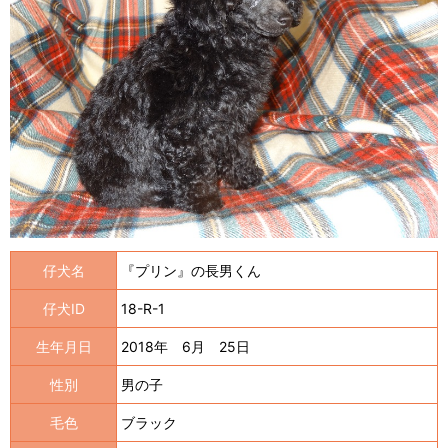
仔犬名
『プリン』の長男くん
仔犬ID
18-R-1
生年月日
2018年 6月 25日
性別
男の子
毛色
ブラック