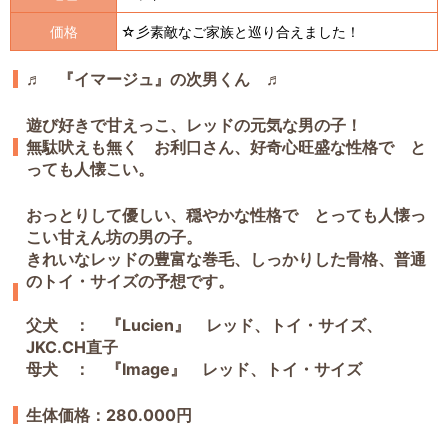
価格
☆彡素敵なご家族と巡り合えました！
♬ 『イマージュ』の次男くん ♬
遊び好きで甘えっこ、レッドの元気な男の子！
無駄吠えも無く お利口さん、好奇心旺盛な性格で と
っても人懐こい。
おっとりして優しい、穏やかな性格で とっても人懐っ
こい甘えん坊の男の子。
きれいなレッドの豊富な巻毛、しっかりした骨格、普通
のトイ・サイズの予想です。
父犬 ： 『Lucien』 レッド、トイ・サイズ、
JKC.CH直子
母犬 ： 『Image』 レッド、トイ・サイズ
生体価格：280.000円