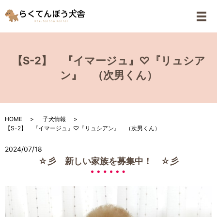
メ
【S-2】 『イマージュ』♡『リュシア
ン』 （次男くん）
HOME
子犬情報
【S-2】 『イマージュ』♡『リュシアン』 （次男くん）
2024/07/18
☆彡 新しい家族を募集中！ ☆彡