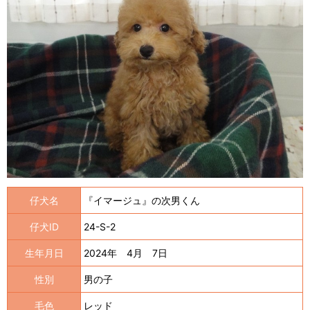
仔犬名
『イマージュ』の次男くん
仔犬ID
24-S-2
生年月日
2024年 4月 7日
性別
男の子
毛色
レッド