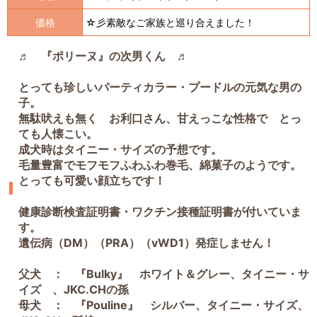
価格
☆彡素敵なご家族と巡り合えました！
♬ 『ポリーヌ』の次男くん ♬
とっても珍しいパーティカラー・プードルの元気な男の
子。
無駄吠えも無く お利口さん、甘えっこな性格で とっ
ても人懐こい。
成犬時はタイニー・サイズの予想です。
毛量豊富でモフモフふわふわ巻毛、綿菓子のようです。
とっても可愛い顔立ちです！
健康診断検査証明書・ワクチン接種証明書が付いていま
す。
遺伝病（DM）（PRA）（vWD1）発症しません！
父犬 ： 『Bulky』 ホワイト＆グレー、タイニー・サ
イズ 、JKC.CHの孫
母犬 ： 『Pouline』 シルバー、タイニー・サイズ、