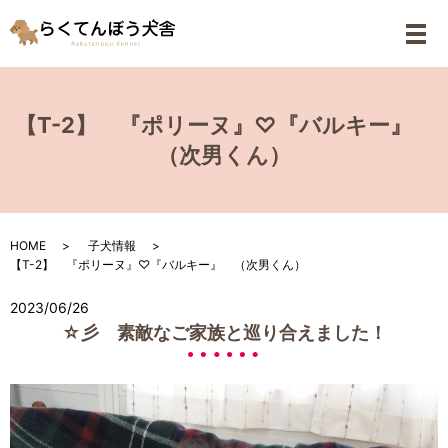
メ
【T-2】 『ポリーヌ』♡『バルキー』
（次男くん）
HOME
子犬情報
【T-2】 『ポリーヌ』♡『バルキー』 （次男くん）
2023/06/26
☆彡 素敵なご家族と巡り合えました！