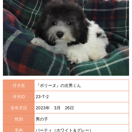
仔犬名
『ポリーヌ』の次男くん
仔犬ID
23-T-2
生年月日
2023年 3月 26日
性別
男の子
毛色
パーティ（ホワイト＆グレー）