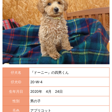
仔犬名
『ドーニー』の四男くん
仔犬ID
20-W-4
生年月日
2020年 4月 24日
性別
男の子
毛色
アプリコット