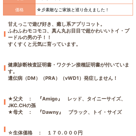
価格
☆彡素敵なご家族と巡り合えました！
甘えっこで遊び好き、癒し系アプリコット。
ふわふわモコモコ、真ん丸お目目で超かわいいトイ・プ
ードルの男の子！！
すくすくと元気に育っています。
健康診断検査証明書・ワクチン接種証明書が付いていま
す。
遺伝病（DM）（PRA）（vWD1）発症しません！
★父犬 ： 『Amigo』 レッド、タイニーサイズ、
JKC.CHの孫
★母犬 ： 『Dawny』 ブラック、トイ・サイズ
☆生体価格 ： １７０.０００円