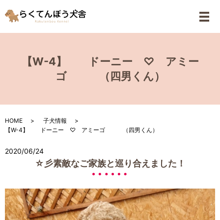
メ
【W-4】 ドーニー ♡ アミー
ゴ （四男くん）
HOME
子犬情報
【W-4】 ドーニー ♡ アミーゴ （四男くん）
2020/06/24
☆彡素敵なご家族と巡り合えました！