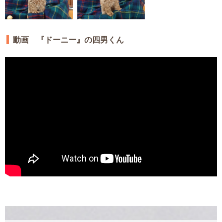
動画 『ドーニー』の四男くん