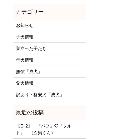
お知らせ
子犬情報
巣立った子たち
母犬情報
無償「成犬」
父犬情報
訳あり・格安犬「成犬」
【G-2】 『パフ』♡『タル
ト』 （次男くん）