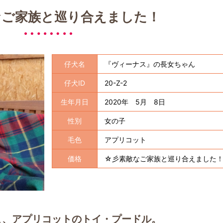
なご家族と巡り合えました！
仔犬名
『ヴィーナス』の長女ちゃん
仔犬ID
20-Z-2
生年月日
2020年 5月 8日
性別
女の子
毛色
アプリコット
価格
☆彡素敵なご家族と巡り合えました
こ、アプリコットのトイ・プードル。