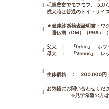
毛量豊富でモフモフ、つぶ
成犬時は普通のトイ・サイ
★健康診断検査証明書・ワ
遺伝病（DM）（PRA）（
父犬 ： 『Infini』 ホ
母犬 ： 『Venus』 
生体価格 ： 200.000円
お気軽にお問い合わせくだ
※見学希望の方は、電