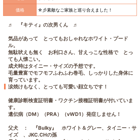
価格
☆彡素敵なご家族と巡り合えました！
♬ 『キティ』の次男くん ♬
気品があって とってもおしゃれなホワイト・プード
ル。
無駄吠えも無く お利口さん、甘えっこな性格で とっ
ても人懐こい。
成犬時はタイニー・サイズの予想です。
毛量豊富でモフモフふわふわ巻毛、しっかりした身体に
育っています。
涙焼けもなく、とっても可愛い顔立ちです！
健康診断検査証明書・ワクチン接種証明書が付いていま
す。
遺伝病（DM）（PRA）（vWD1）発症しません！
父犬 ： 『Bulky』 ホワイト＆グレー、タイニー・サ
イズ 、JKC.CHの孫