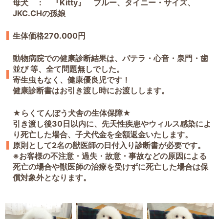
母犬 ： 『Kitty』 ブルー、タイニー・サイズ、
JKC.CHの孫娘
生体価格270.000円
動物病院での健康診断結果は、パテラ・心音・泉門・歯
並び 等、全て問題無しでした。
寄生虫もなく、健康優良児です！
健康診断書はお引き渡し時にお渡しします。
★らくてんぼう犬舎の生体保障★
引き渡し後30日以内に、先天性疾患やウィルス感染によ
り死亡した場合、子犬代金を全額返金いたします。
原則として2名の獣医師の日付入り診断書が必要です。
※お客様の不注意・過失・故意・事故などの原因による
死亡の場合や獣医師の治療を受けずに死亡した場合は保
償対象外となります。