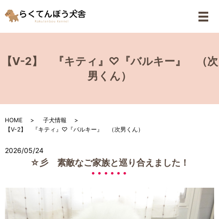
メ
【V-2】 『キティ』♡『バルキー』 （次
男くん）
HOME
子犬情報
【V-2】 『キティ』♡『バルキー』 （次男くん）
2026/05/24
☆彡 素敵なご家族と巡り合えました！