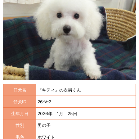
仔犬名
『キティ』の次男くん
仔犬ID
26-V-2
生年月日
2026年 1月 25日
性別
男の子
毛色
ホワイト