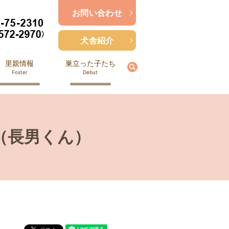
お問い合わせ
犬舎紹介
里親情報
巣立った子たち
search
Foster
Debut
（長男くん）