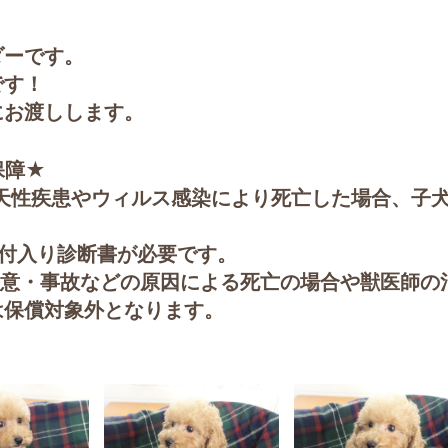
ダーです。
です！
にお渡しします。
保障★
天性疾患やウィルス感染により死亡した場合、子
。
日付入り診断書が必要です。
故意・事故などの原因による死亡の場合や獣医師の
は保償対象外となります。