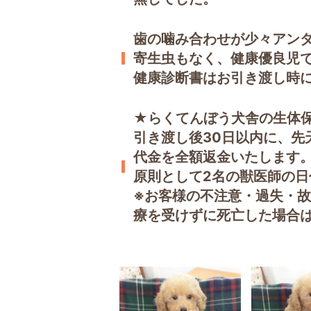
歯の噛み合わせが少々アン
寄生虫もなく、健康優良児
健康診断書はお引き渡し時
★らくてんぼう犬舎の生体
引き渡し後30日以内に、先
代金を全額返金いたします
原則として2名の獣医師の
※お客様の不注意・過失・
療を受けずに死亡した場合