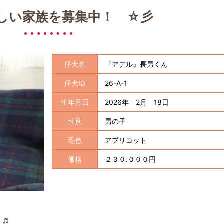
しい家族を募集中！ ☆彡
仔犬名
『アデル』長男くん
仔犬ID
26-A-1
生年月日
2026年 2月 18日
性別
男の子
毛色
アプリコット
価格
２３０.０００円
 ♬