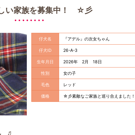
しい家族を募集中！ ☆彡
仔犬名
『アデル』の次女ちゃん
仔犬ID
26-A-3
生年月日
2026年 2月 18日
性別
女の子
毛色
レッド
価格
☆彡素敵なご家族と巡り合えました
ん ♬