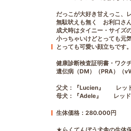
だっこが大好き甘えっこ、
無駄吠えも無く お利口さ
成犬時はタイニー・サイズ
小っちゃいけどとっても元
とっても可愛い顔立ちです
健康診断検査証明書・ワク
遺伝病（DM）（PRA）（v
父犬：『Lucien』 レッ
母犬：『Adele』 レッ
生体価格：280.000円
★らくてんぼう犬舎の生体