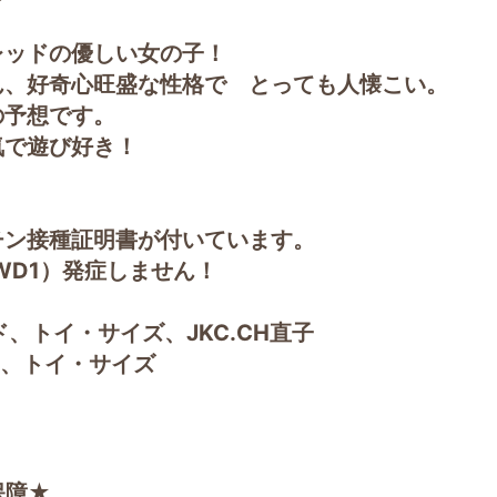
レッドの優しい女の子！
ん、好奇心旺盛な性格で とっても人懐こい。
の予想です。
気で遊び好き！
。
チン接種証明書が付いています。
WD1）発症しません！
ド、トイ・サイズ、JKC.CH直子
ド、トイ・サイズ
保障★