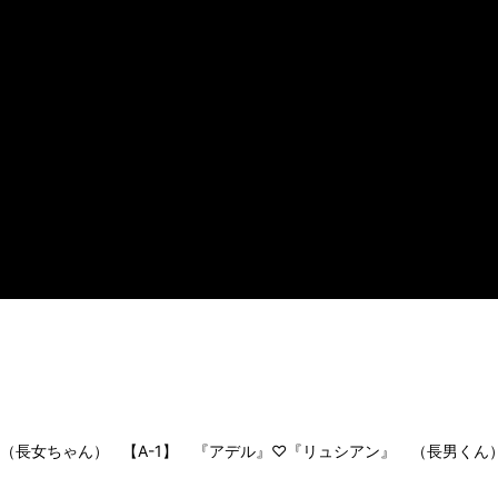
 （長女ちゃん）
【A-1】 『アデル』♡『リュシアン』 （長男くん