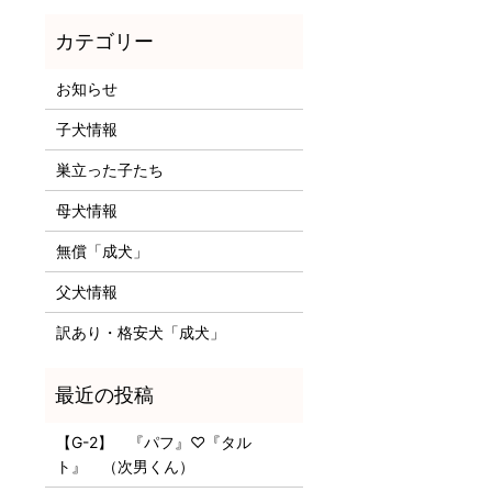
お知らせ
子犬情報
巣立った子たち
母犬情報
無償「成犬」
父犬情報
訳あり・格安犬「成犬」
【G-2】 『パフ』♡『タル
ト』 （次男くん）