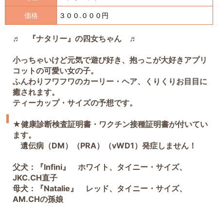
価格
３００.０００円
♬ 『ナタリー』の四女ちゃん ♬
小っちゃいけど元気で遊び好き、抱っこが大好きアプリ
コットの可愛い女の子。
ふんわりフワフワのカーリー・ヘア、くりくりお目目に
癒されます。
ティーカップ・サイズの予想です。
★健康診断検査証明書・ワクチン接種証明書が付いてい
ます。
遺伝病（DM）（PRA）（vWD1）発症しません！
父犬：『Infini』 ホワイト、タイニー・サイズ、
JKC.CH直子
母犬：『Natalie』 レッド、タイニー・サイズ、
AM.CHの孫娘