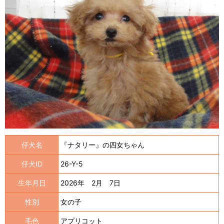
仔犬名
『ナタリー』の四女ちゃん
仔犬ID
26-Y-5
生年月日
2026年 2月 7日
性別
女の子
毛色
アプリコット