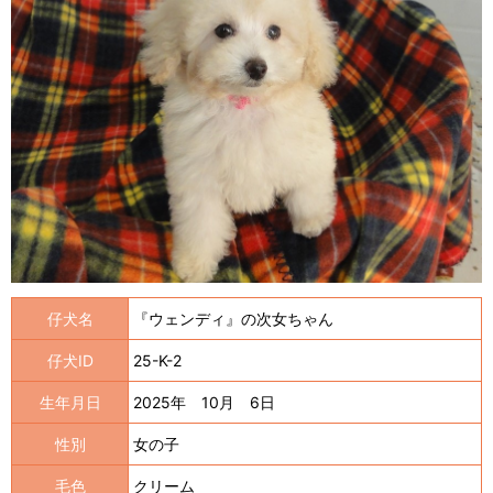
仔犬名
『ウェンディ』の次女ちゃん
仔犬ID
25-K-2
生年月日
2025年 10月 6日
性別
女の子
毛色
クリーム