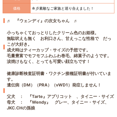
価格
☆彡素敵なご家族と巡り合えました！
♬ 『ウェンディ
』の次女ちゃん ♬
小っちゃくておっとりしたクリーム色のお姫様。
無駄吠えも無く お利口さん、甘えっこな性格で だっ
こが大好き。
成犬時はティーカップ・サイズの予想です。
毛量豊富でモフモフふわふわ巻毛、綿菓子のようです。
涙焼けもなく、とっても可愛い顔立ちです！
健康診断検査証明書・ワクチン接種証明書が付いていま
す。
遺伝病（DM）（PRA）（vWD1）発症しません！
父犬 ： 『Tarte』アプリコット 、タイニー・サイズ
母犬 ： 『Wendy』 グレー、タイニー・サイズ、
JKC.CHの孫娘