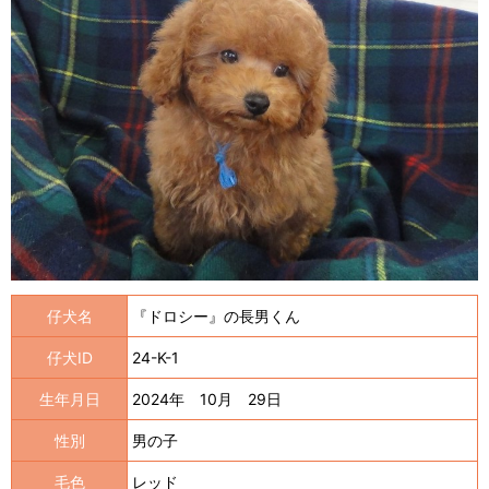
仔犬名
『ドロシー』の長男くん
仔犬ID
24-K-1
生年月日
2024年 10月 29日
性別
男の子
毛色
レッド