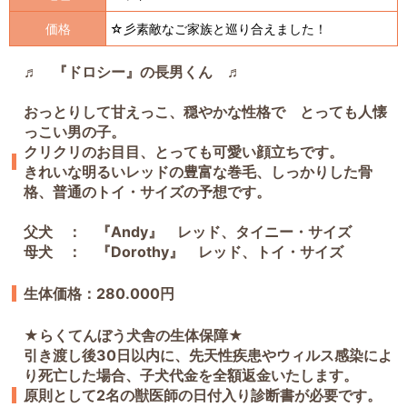
価格
☆彡素敵なご家族と巡り合えました！
♬ 『ドロシー』の長男くん ♬
おっとりして甘えっこ、穏やかな性格で とっても人懐
っこい男の子。
クリクリのお目目、とっても可愛い顔立ちです。
きれいな明るいレッドの豊富な巻毛、しっかりした骨
格、普通のトイ・サイズの予想です。
父犬 ： 『Andy』 レッド、タイニー・サイズ
母犬 ： 『Dorothy』 レッド、トイ・サイズ
生体価格：280.000円
★らくてんぼう犬舎の生体保障★
引き渡し後30日以内に、先天性疾患やウィルス感染によ
り死亡した場合、子犬代金を全額返金いたします。
原則として2名の獣医師の日付入り診断書が必要です。