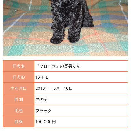
仔犬名
『フローラ』の長男くん
仔犬ID
16-I-１
生年月日
2016年 5月 16日
性別
男の子
毛色
ブラック
価格
100.000円