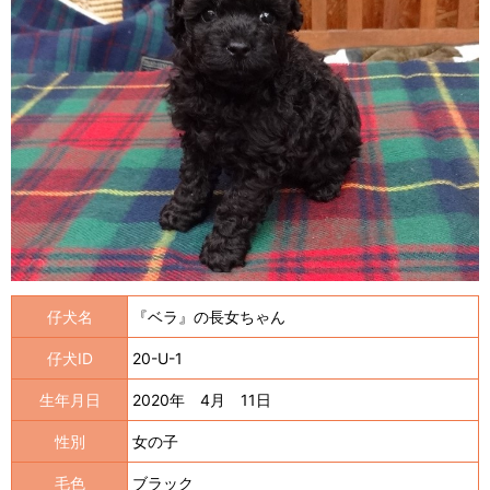
仔犬名
『ベラ』の長女ちゃん
仔犬ID
20-U-1
生年月日
2020年 4月 11日
性別
女の子
毛色
ブラック