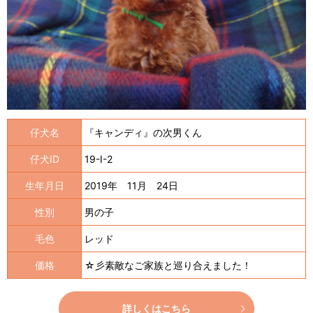
仔犬名
『キャンディ』の次男くん
仔犬ID
19-I-2
生年月日
2019年 11月 24日
性別
男の子
毛色
レッド
価格
☆彡素敵なご家族と巡り合えました！
詳しくはこちら