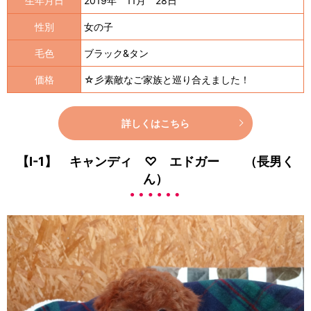
生年月日
2019年 11月 28日
性別
女の子
毛色
ブラック&タン
価格
☆彡素敵なご家族と巡り合えました！
詳しくはこちら
【I-1】 キャンディ ♡ エドガー （長男く
ん）