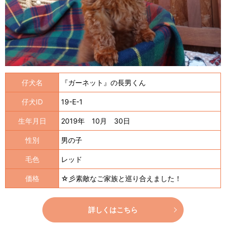
仔犬名
『ガーネット』の長男くん
仔犬ID
19-E-1
生年月日
2019年 10月 30日
性別
男の子
毛色
レッド
価格
☆彡素敵なご家族と巡り合えました！
詳しくはこちら