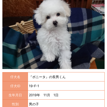
仔犬名
『ボニータ』の長男くん
仔犬ID
19-F-1
生年月日
2019年 11月 1日
性別
男の子