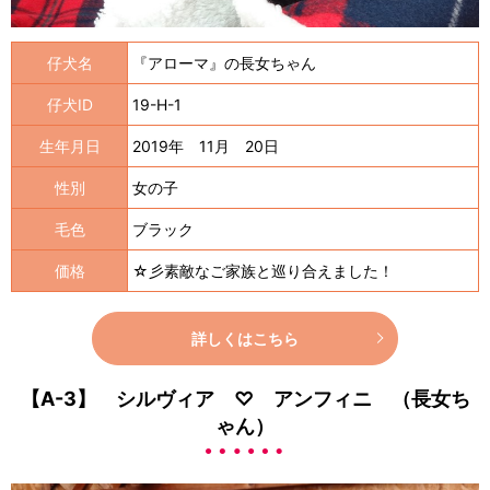
仔犬名
『アローマ』の長女ちゃん
仔犬ID
19-H-1
生年月日
2019年 11月 20日
性別
女の子
毛色
ブラック
価格
☆彡素敵なご家族と巡り合えました！
詳しくはこちら
【A-3】 シルヴィア ♡ アンフィニ （長女ち
ゃん）