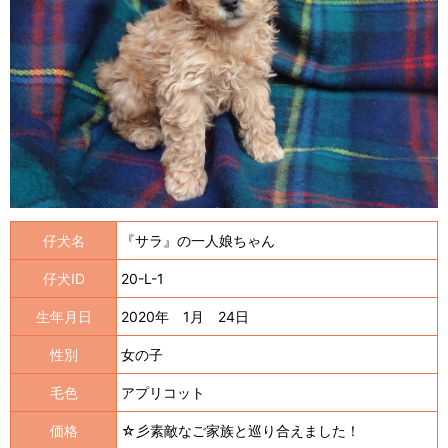
仔犬名
『サラ』の一人娘ちゃん
仔犬ID
20-L-1
生年月日
2020年 1月 24日
性別
女の子
毛色
アプリコット
価格
☆彡素敵なご家族と巡り合えました！