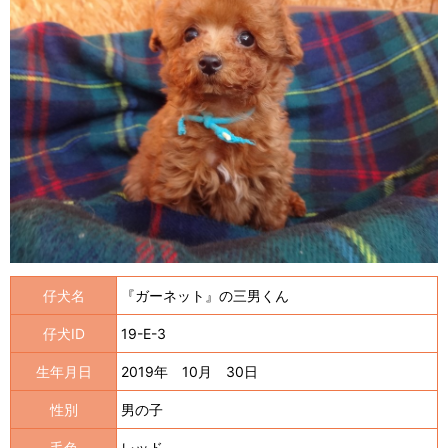
仔犬名
『ガーネット』の三男くん
仔犬ID
19-E-3
生年月日
2019年 10月 30日
性別
男の子
毛色
レッド