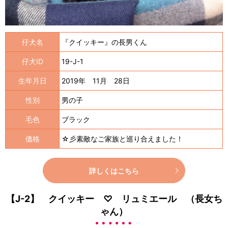
仔犬名
『クイッキー』の長男くん
仔犬ID
19-J-1
生年月日
2019年 11月 28日
性別
男の子
毛色
ブラック
価格
☆彡素敵なご家族と巡り合えました！
詳しくはこちら
【J-2】 クイッキー ♡ リュミエール （長女ち
ゃん）