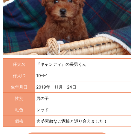
仔犬名
『キャンディ』の長男くん
仔犬ID
19-I-1
生年月日
2019年 11月 24日
性別
男の子
毛色
レッド
価格
☆彡素敵なご家族と巡り合えました！