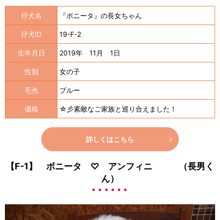
仔犬名
『ボニータ』の長女ちゃん
仔犬ID
19-F-2
生年月日
2019年 11月 1日
性別
女の子
毛色
ブルー
価格
☆彡素敵なご家族と巡り合えました！
詳しくはこちら
【F-1】 ボニータ ♡ アンフィニ （長男く
ん）