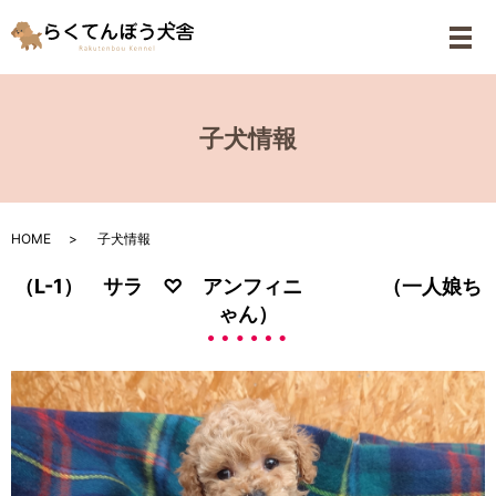
メ
子犬情報
HOME
子犬情報
（L-1） サラ ♡ アンフィニ （一人娘ち
ゃん）