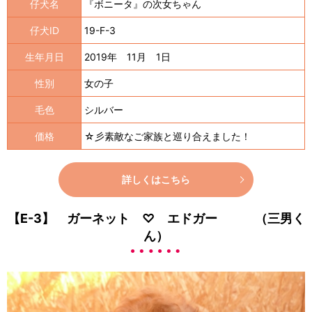
仔犬名
『ボニータ』の次女ちゃん
仔犬ID
19-F-3
生年月日
2019年 11月 1日
性別
女の子
毛色
シルバー
価格
☆彡素敵なご家族と巡り合えました！
詳しくはこちら
【E-3】 ガーネット ♡ エドガー （三男く
ん）