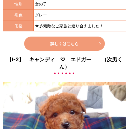
性別
女の子
毛色
グレー
価格
☆彡素敵なご家族と巡り合えました！
詳しくはこちら
【I-2】 キャンディ ♡ エドガー （次男く
ん）